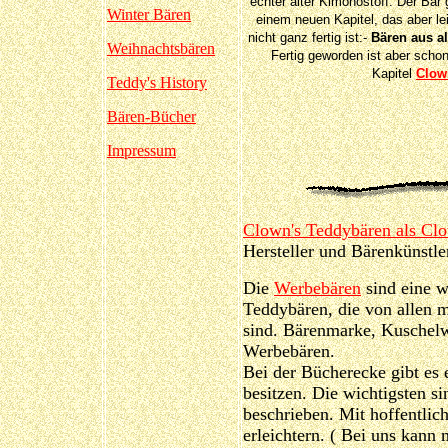
echter alter Kimonostoff. Der Bär 
Winter Bären
einem neuen Kapitel, das aber le
nicht ganz fertig ist:-
Bären aus al
Weihnachtsbären
Fertig geworden ist aber scho
Kapitel
Clow
Teddy's History
Bären-Bücher
Impressum
Clown's Teddybären als Clo
Hersteller und Bärenkünstl
Die
Werbebären
sind eine w
Teddybären, die von allen 
sind. Bärenmarke, Kuschelw
Werbebären.
Bei der Bücherecke gibt es
besitzen. Die wichtigsten s
beschrieben. Mit hoffentlic
erleichtern. ( Bei uns kann