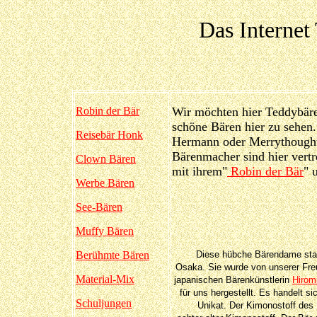
Das Interne
Robin der Bär
Wir möchten hier Teddybären
schöne Bären hier zu sehen.
Reisebär Honk
Hermann oder Merrythought
Bärenmacher sind hier vert
Clown Bären
mit ihrem"
Robin der Bär
" 
Werbe Bären
See-Bären
Muffy Bären
Berühmte Bären
Diese hübche Bärendame st
Osaka. Sie wurde von unserer Fre
Material-Mix
japanischen Bärenkünstlerin
Hirom
für uns hergestellt. Es handelt si
Schuljungen
Unikat. Der Kimonostoff des 